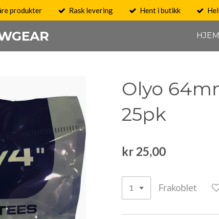
åre produkter
Rask levering
Hent i butikk
Hel
OWGEAR
HJE
Olyo 64m
25pk
kr 25,00
Frakoblet