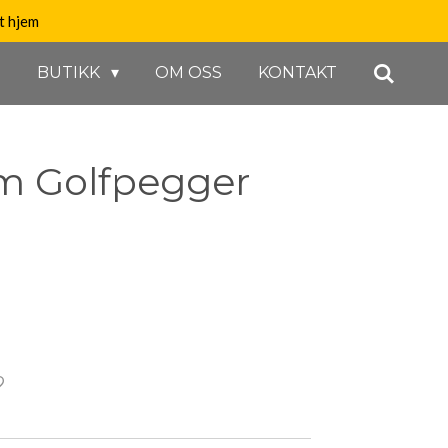
t hjem
M
BUTIKK
OM OSS
KONTAKT
m Golfpegger