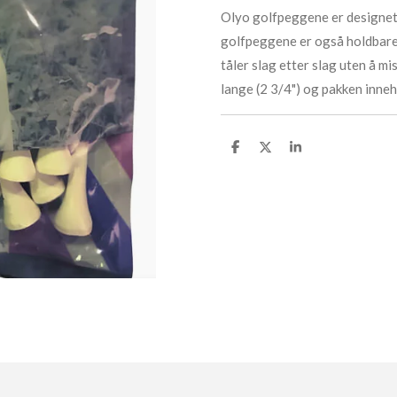
Olyo golfpeggene er designet 
golfpeggene er også holdbare 
tåler slag etter slag uten å 
lange (2 3/4") og pakken inne
D
D
D
e
e
e
l
l
l
e