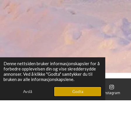
Denne nettsiden bruker informasjonskapsler for å
forbedre opplevelsen din og vise skreddersydde
annonser. Ved å klikke "Godta" samtykker du til
bruken av alle informasjonskapslene.
Vår beliggenhet
Avslå
Godta
E-post
Telefon
Kart
Instagram
Besøk vårt showroom i Storgata 42, Lillehammer for å se vårt
utvalg av produkter.