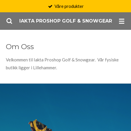
Våre produkter
Gå
til
IAKTA PROSHOP GOLF & SNOWGEAR
hovedinnhold
Om Oss
Velkommen til Iakta Proshop Golf & Snowgear. Vår fysiske
butikk ligger i Lillehammer.