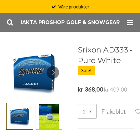
Våre produkter
Gå
til
IAKTA PROSHOP GOLF & SNOWGEAR
hovedinnhold
Srixon AD333 -
Pure White
Sale!
kr 368,00
kr 409,00
Frakoblet