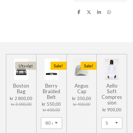
D
D
D
D
e
e
e
e
l
l
l
l
e
Utsolgt
Sale!
Sale!
Boston
Berry
Angus
Aello
Bag
Braided
Cap
Soft
Belt
Compres
kr 2 800,00
kr 350,00
sion
kr 550,00
kr 3 000,00
kr 400,00
kr 900,00
kr 600,00