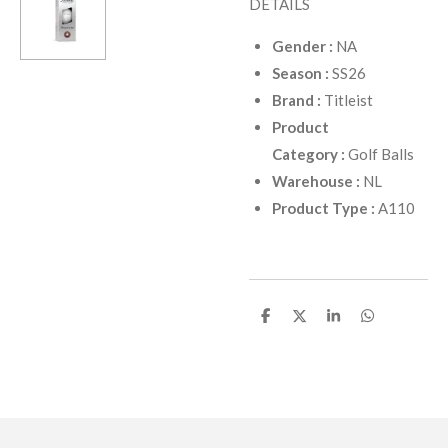
DETAILS
Gender
:
NA
Season
:
SS26
Brand
:
Titleist
Product
Category
:
Golf Balls
Warehouse
:
NL
Product Type
:
A110
D
D
D
D
e
e
e
e
l
l
l
l
e