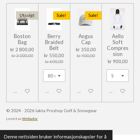
Utsolgt
Sale!
Sale!
Boston
Berry
Angus
Aello
Bag
Braided
Cap
Soft
Belt
Compres
kr 2 800,00
kr 350,00
sion
kr 550,00
kr 3 000,00
kr 400,00
kr 900,00
kr 600,00
Frakoblet
Frakoblet
Frakoblet
Frakoblet
© 2024 - 2026 Iakta Proshop Golf & Snowgear
Levert av
Webador
Denne nettsiden bruker informasjonskapsler for å