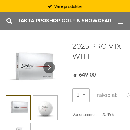
Våre produkter
Gå
til
IAKTA PROSHOP GOLF & SNOWGEAR
hovedinnhold
2025 PRO V1X
WHT
kr 649,00
Frakoblet
Varenummer:
T2049S